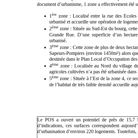
document d’urbanisme, 1 zone a effectivement été 
ère
1
zone : Localisé entre la rue des Ecoles 
urbanisé et accueille une opération de logem
ème
2
zone : Située au Sud-Est du bourg, cette z
Grande Rue. D’une superficie d’un hectare c
urbanisé.
ème
3
zone : Cette zone de plus de deux hectare
Sapeurs-Pompiers (environ 1450m²) alors que l
destinée dans le Plan Local d’Occupation des S
ème
4
zone : Localisée au Nord du village de
agricoles cultivées n’a pas été urbanisée dan
ème
5
zone : Située à l’Est de la zone 4, ce sec
de l’habitat de très faible densité accueille a
Le POS a ouvert un potentiel de près de 15,7 hec
d’indications, ces surfaces correspondent aujourd
d’urbanisation d’environ 220 logements. Toutefois, 