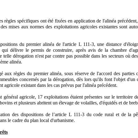
s règles spécifiques ont été fixées en application de l'alinéa précédent, 
 des mises aux normes des exploitations agricoles existantes sont auto
.
positions du premier alinéa de l'article L 111-3, une distance d'éloig
té qui délivre le permis de construire, après avis de la chambre d'ag
ne telle dérogation n'est par contre pas possible dans les secteurs où des
ième alinéa.
ogé aux règles du premier alinéa, sous réserve de l'accord des parties 
immeubles concernés par la dérogation, dès lors qu'ils font l'objet d'u
nt agricole existant dans les cas prévus par l'alinéa précédent.
général agricole, 17 exploitations étaient présentes sur le territoire 
 bovins et plusieurs abritent un élevage de volailles, d'équidés et de bre
ation des dispositions de l’article L 111-3 du code rural et de la 
ans le cadre du plan local d'urbanisme.
rêts