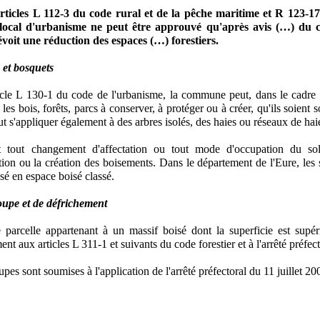
icles L 112-3 du code rural et de la pêche maritime et R 123-17 
 local d'urbanisme ne peut être approuvé qu'après avis (…) du c
révoit une réduction des espaces (…) forestiers.
 et bosquets
ticle L 130-1 du code de l'urbanisme, la commune peut, dans le cadre 
es bois, forêts, parcs à conserver, à protéger ou à créer, qu'ils soient
 s'appliquer également à des arbres isolés, des haies ou réseaux de hai
it tout changement d'affectation ou tout mode d'occupation du s
ction ou la création des boisements. Dans le département de l'Eure, les
ssé en espace boisé classé.
oupe et de défrichement
 parcelle appartenant à un massif boisé dont la superficie est supér
nt aux articles L 311-1 et suivants du code forestier et à l'arrêté préf
pes sont soumises à l'application de l'arrêté préfectoral du 11 juillet 20