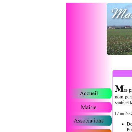
M
es p
nom pers
santé et 
L'année 
De
Po