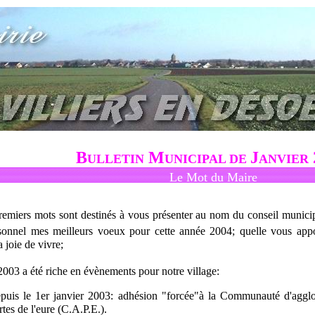
B
M
J
ULLETIN
UNICIPAL DE
ANVIER
Le Mot du Maire
remiers mots sont destinés à vous présenter au nom du conseil munici
onnel mes meilleurs voeux pour cette année 2004; quelle vous appo
la joie de vivre;
2003 a été riche en évènements pour notre village:
puis le 1er janvier 2003: adhésion "forcée"à la Communauté d'aggl
rtes de l'eure (C.A.P.E.).