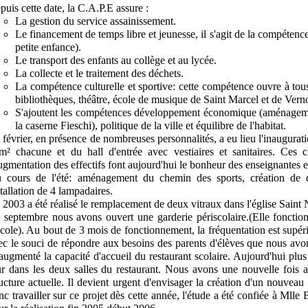
puis cette date, la C.A.P.E assure :
La gestion du service assainissement.
Le financement de temps libre et jeunesse, il s'agit de la compétence
petite enfance).
Le transport des enfants au collège et au lycée.
La collecte et le traitement des déchets.
La compétence culturelle et sportive: cette compétence ouvre à tous
bibliothèques, théâtre, école de musique de Saint Marcel et de Vern
S'ajoutent les compétences développement économique (aménageme
la caserne Fieschi), politique de la ville et équilibre de l'habitat.
 février, en présence de nombreuses personnalités, a eu lieu l'inaugurat
m² chacune et du hall d'entrée avec vestiaires et sanitaires. Ces c
augmentation des effectifs font aujourd'hui le bonheur des enseignantes e
 cours de l'été: aménagement du chemin des sports, création de 
stallation de 4 lampadaires.
 2003 a été réalisé le remplacement de deux vitraux dans l'église Saint 
 septembre nous avons ouvert une garderie périscolaire.(Elle fonctionn
école). Au bout de 3 mois de fonctionnement, la fréquentation est supéri
ec le souci de répondre aux besoins des parents d'élèves que nous avo
 augmenté la capacité d'accueil du restaurant scolaire. Aujourd'hui plu
ur dans les deux salles du restaurant. Nous avons une nouvelle fois att
ructure actuelle. Il devient urgent d'envisager la création d'un nouveau
nc travailler sur ce projet dès cette année, l'étude a été confiée à Ml