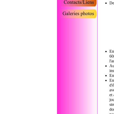
De
En
60
l'
Au
in
En
En
d'
av
et
jo
st
do