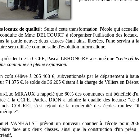
s locaux de qualité :
Suite à cette transformation, l'école qui accueill
 conduite de Mme DELCOURT, à réorganiser l'utilisation des locaux. A
ns la partie neuve; deux classes étant ainsi libérées, l'une servira à 
autre sera utilisée comme salle d'évolution informatique.
-président de la CCPE, Pascal LEHONGRE a estimé que
"cette réali
une commune en pleine expansion."
n coût s'élève à 205 468 €, subventionnés par le département à hau
ur 74 375 €, le solde de 36 205 € étant à la charge de Villiers en Désœ
an-Luc MIRAUX a rappelé que 60% des communes ont bénéficié d'un
âce à la CCPE. Patrick DION a admiré la qualité des locaux: "ce dos
ancis COUREL s'est réjoui de la modernité des écoles rurales: "il 
mérique".
niel VANHALST prévoit un nouveau chantier à l'école pour 2004 :
olaire face aux deux classes, ainsi que la construction d'un préau
créatif.