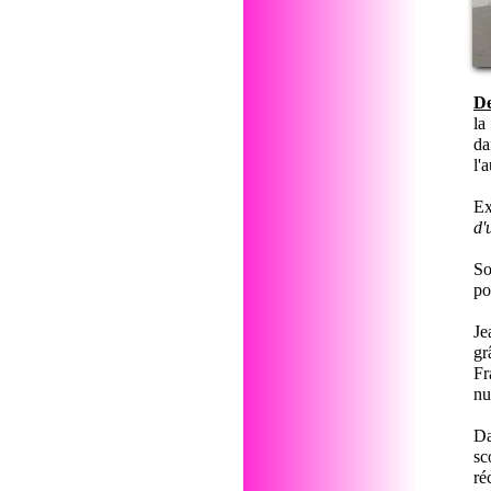
De
la
da
l'
Ex
d'
So
po
Je
gr
Fr
nu
Da
sc
ré