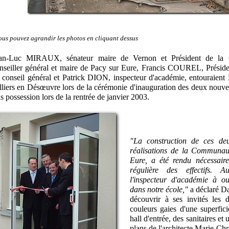
ous pouvez agrandir les photos en cliquant dessus
an-Luc MIRAUX, sénateur maire de Vernon et Président de 
nseiller général et maire de Pacy sur Eure, Francis COUREL, Présid
 conseil général et Patrick DION, inspecteur d'académie, entourai
lliers en Désœuvre lors de la cérémonie d'inauguration des deux nouvell
is possession lors de la rentrée de janvier 2003.
"La construction de ces deu
réalisations de la Communa
Eure, a été rendu nécessair
régulière des effectifs. 
l'inspecteur d'académie à o
dans notre école,"
a déclaré D
découvrir à ses invités les 
couleurs gaies d'une superfi
hall d'entrée, des sanitaires et 
plans de l'architecte Marie-