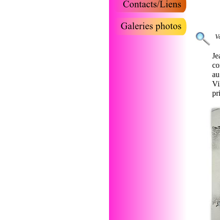
V
Je
co
au
Vi
pr